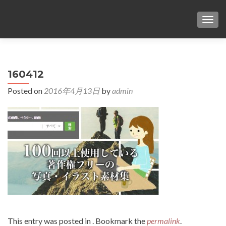
TOG
160412
Posted on
2016年4月13日
by
admin
This entry was posted in . Bookmark the
permalink
.