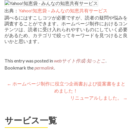
出典：
Yahoo!知恵袋 – みんなの知恵共有サービス
調べるにはすこしコツが必要ですが、読者の疑問や悩みを
調査することができます。ホームページ制作におけるコン
テンツは、読者に受け入れられやすいものにしていく必要
があるため、カテゴリで絞ってキーワードを見つけると良
いかと思います。
This entry was posted in
webサイト作成-知っとこ
.
Bookmark the
permalink
.
Post
←
ホームページ制作に役立つ企画書および提案書をまと
めました！
navigation
リニューアルしました。
→
サービス一覧